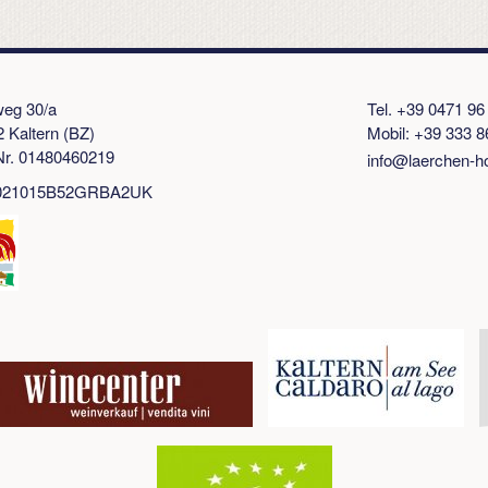
weg 30/a
Tel. +39 0471 96
2 Kaltern (BZ)
Mobil: +39 333 8
r. 01480460219
info@laerchen-h
T021015B52GRBA2UK