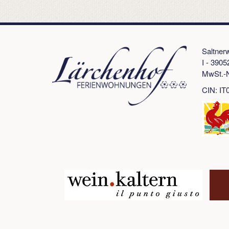
Saltner
I - 3905
MwSt.-N
CIN: I